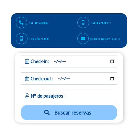
+56 452450443
+56 9 42876816
+56 9 97794197
contacto@solylago.cl
Fecha inicio
Check-in:
Fecha Termino
Check-out:
Cantidad Personas
Nº de pasajeros:
Buscar reservas