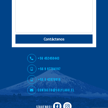
Contáctenos
+56 452450443
+56 9 97794197
+56 9 42876816
contacto@solylago.cl
Síguenos!