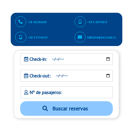
+56 452450443
+56 9 42876816
+56 9 97794197
contacto@solylago.cl
Fecha inicio
Check-in:
Fecha Termino
Check-out:
Cantidad Personas
Nº de pasajeros:
Buscar reservas