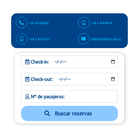
+56 452450443
+56 9 42876816
+56 9 97794197
contacto@solylago.cl
Fecha inicio
Check-in:
Fecha Termino
Check-out:
Cantidad Personas
Nº de pasajeros:
Buscar reservas